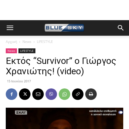
Αρχική
News
LIFESTYLE
News
LIFESTYLE
Εκτός “Survivor” ο Γιώργος
Χρανιώτης! (video)
15 Ιουνίου 2017