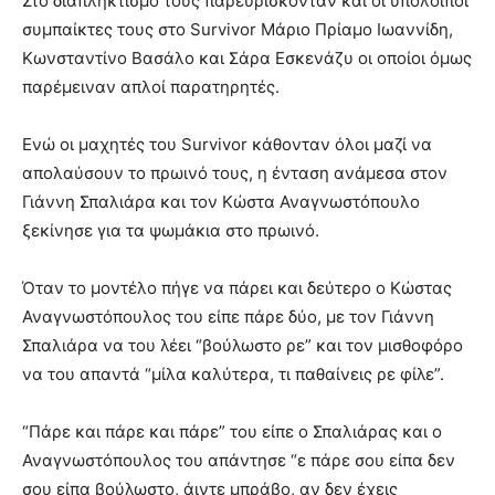
Στο διαπληκτισμό τους παρευρίσκονταν και οι υπόλοιποι
συμπαίκτες τους στο Survivor Μάριο Πρίαμο Ιωαννίδη,
Κωνσταντίνο Βασάλο και Σάρα Εσκενάζυ οι οποίοι όμως
παρέμειναν απλοί παρατηρητές.
Ενώ οι μαχητές του Survivor κάθονταν όλοι μαζί να
απολαύσουν το πρωινό τους, η ένταση ανάμεσα στον
Γιάννη Σπαλιάρα και τον Κώστα Αναγνωστόπουλο
ξεκίνησε για τα ψωμάκια στο πρωινό.
Όταν το μοντέλο πήγε να πάρει και δεύτερο ο Κώστας
Αναγνωστόπουλος του είπε πάρε δύο, με τον Γιάννη
Σπαλιάρα να του λέει “βούλωστο ρε” και τον μισθοφόρο
να του απαντά “μίλα καλύτερα, τι παθαίνεις ρε φίλε”.
“Πάρε και πάρε και πάρε” του είπε ο Σπαλιάρας και ο
Αναγνωστόπουλος του απάντησε “ε πάρε σου είπα δεν
σου είπα βούλωστο, άιντε μπράβο, αν δεν έχεις