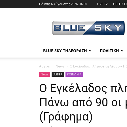
Πέμπτη 6 Αύγουστος 2026, 16:50
LIVE TV
ΘΕΣΕΙΣ Ε
BLUE
SKY
BLUE SKY ΤΗΛΕΟΡΑΣΗ
ΠΟΛΙΤΙΚΗ
Αρχική
News
Ο Εγκέλαδος πλήγωσε τη Λέσβο – Πά
News
SLIDER
ΚΟΙΝΩΝΙΑ
Ο Εγκέλαδος πλ
Πάνω από 90 οι 
(Γράφημα)