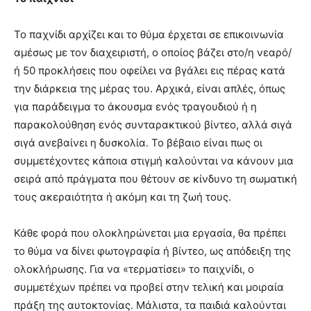
Το παχνίδι αρχίζει και το θύμα έρχεται σε επικοινωνία
αμέσως με τον διαχειριστή, ο οποίος βάζει στο/η νεαρό/
ή 50 προκλήσεις που οφείλει να βγάλει εις πέρας κατά
την διάρκεια της μέρας του. Αρχικά, είναι απλές, όπως
για παράδειγμα το άκουσμα ενός τραγουδιού ή η
παρακολούθηση ενός συνταρακτικού βίντεο, αλλά σιγά
σιγά ανεβαίνει η δυσκολία. Το βέβαιο είναι πως οι
συμμετέχοντες κάποια στιγμή καλούνται να κάνουν μια
σειρά από πράγματα που θέτουν σε κίνδυνο τη σωματική
τους ακεραιότητα ή ακόμη και τη ζωή τους.
Κάθε φορά που ολοκληρώνεται μια εργασία, θα πρέπει
το θύμα να δίνει φωτογραφία ή βίντεο, ως απόδειξη της
ολοκλήρωσης. Για να «τερματίσει» το παιχνίδι, ο
συμμετέχων πρέπει να προβεί στην τελική και μοιραία
πράξη της αυτοκτονίας. Μάλιστα, τα παιδιά καλούνται