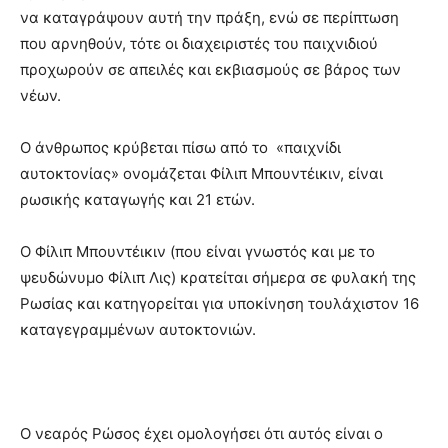
να καταγράψουν αυτή την πράξη, ενώ σε περίπτωση
που αρνηθούν, τότε οι διαχειριστές του παιχνιδιού
προχωρούν σε απειλές και εκβιασμούς σε βάρος των
νέων.
Ο άνθρωπος κρύβεται πίσω από το «παιχνίδι
αυτοκτονίας» ονομάζεται Φίλιπ Μπουντέικιν, είναι
ρωσικής καταγωγής και 21 ετών.
Ο Φίλιπ Μπουντέικιν (που είναι γνωστός και με το
ψευδώνυμο Φίλιπ Λις) κρατείται σήμερα σε φυλακή της
Ρωσίας και κατηγορείται για υποκίνηση τουλάχιστον 16
καταγεγραμμένων αυτοκτονιών.
Ο νεαρός Ρώσος έχει ομολογήσει ότι αυτός είναι ο