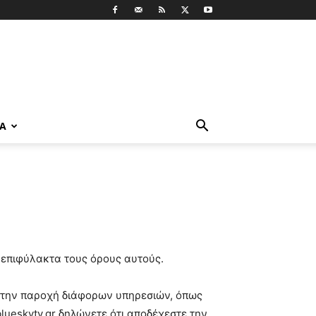
ΡΑ
νεπιφύλακτα τους όρους αυτούς.
αι την παροχή διάφορων υπηρεσιών, όπως
lueskytv.gr δηλώνετε ότι αποδέχεστε την