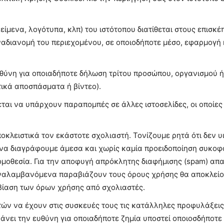
είμενα, λογότυπα, κλπ) του ιστότοπου διατίθεται στους επισκ
αδιανομή του περιεχομένου, σε οποιοδήποτε μέσο, εφαρμογή 
υθύνη για οποιαδήποτε δήλωση τρίτου προσώπου, οργανισμού ή
τικά αποσπάσματα ή βίντεο).
χεται να υπάρχουν παραπομπές σε άλλες ιστοσελίδες, οι οποίε
κλειστικά τον εκάστοτε σχολιαστή. Τονίζουμε ρητά ότι δεν υ
 να διαγράφουμε άμεσα και χωρίς καμία προειδοποίηση συκοφα
ομοθεσία. Για την αποφυγή απρόκλητης διαφήμισης (spam) απ
αναλαμβανόμενα παραβιάζουν τους όρους χρήσης θα αποκλείο
βίαση των όρων χρήσης από σχολιαστές.
τών να έχουν στις συσκευές τους τις κατάλληλες προφυλάξει
βάνει την ευθύνη για οποιαδήποτε ζημία υποστεί οποιοσδήποτ