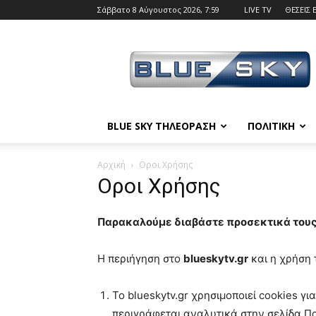
Σάββατο 8 Αύγουστος 2026, 7:59
LIVE TV
ΘΕΣΕΙΣ 
BLUE
SKY
BLUE SKY ΤΗΛΕΟΡΑΣΗ
ΠΟΛΙΤΙΚΗ
Αρχική
Οροι Χρήσης
Οροι Χρήσης
Παρακαλούμε διαβάστε προσεκτικά τους
Η περιήγηση στο
blueskytv.gr
και η χρήση 
To blueskytv.gr χρησιμοποιεί cookies 
περιγράφεται αναλυτικά στην σελίδα Πο