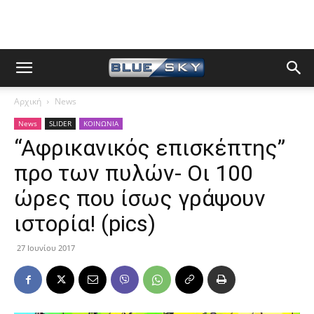
Αρχική
News
News
SLIDER
ΚΟΙΝΩΝΙΑ
“Αφρικανικός επισκέπτης”
προ των πυλών- Οι 100
ώρες που ίσως γράψουν
ιστορία! (pics)
27 Ιουνίου 2017