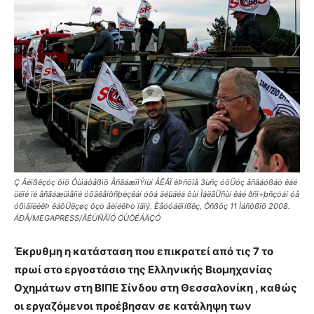
Ç Äéïßêçóç ôïõ Óùìáôåßïõ ÅñãáæïìÝíùí ÅËÂÏ êÞñõîå 3ùñç óôÜóç åñãáóßáò êáé
üëïé ïé åñãáæüìåíïé óõãêåíôñþèçêáí óôá äéüäéá ôùí ÌáëãÜñùí êáé ðñï÷þñçóáí óå
óõìâïëéêÞ êáôÜëçøç ôçò åèíéêÞò ïäïý. Èåóóáëïíßêç, Ôñßôç 11 Ìáñôßïõ 2008.
ÁÐÅ/MEGAPRESS/ÃÉÙÑÃÏÓ ÖÙÔÉÁÄÇÓ
Έκρυθμη η κατάσταση που επικρατεί από τις 7 το
πρωί στο εργοστάσιο της Ελληνικής Βιομηχανίας
Οχημάτων στη ΒΙΠΕ Σίνδου στη Θεσσαλονίκη , καθώς
οι εργαζόμενοι προέβησαν σε κατάληψη των