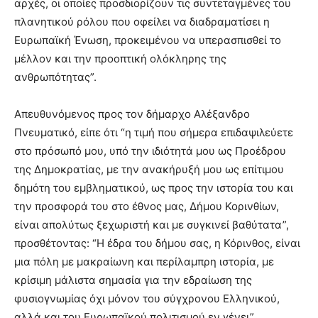
αρχές, οι οποίες προσδιορίζουν τις συντεταγμένες του
πλανητικού ρόλου που οφείλει να διαδραματίσει η
Ευρωπαϊκή Ένωση, προκειμένου να υπερασπισθεί το
μέλλον και την προοπτική ολόκληρης της
ανθρωπότητας”.
Απευθυνόμενος προς τον δήμαρχο Αλέξανδρο
Πνευματικό, είπε ότι “η τιμή που σήμερα επιδαψιλεύετε
στο πρόσωπό μου, υπό την ιδιότητά μου ως Προέδρου
της Δημοκρατίας, με την ανακήρυξή μου ως επίτιμου
δημότη του εμβληματικού, ως προς την ιστορία του και
την προσφορά του στο έθνος μας, Δήμου Κορινθίων,
είναι απολύτως ξεχωριστή και με συγκινεί βαθύτατα”,
προσθέτοντας: “Η έδρα του δήμου σας, η Κόρινθος, είναι
μια πόλη με μακραίωνη και περίλαμπρη ιστορία, με
κρίσιμη μάλιστα σημασία για την εδραίωση της
φυσιογνωμίας όχι μόνον του σύγχρονου Ελληνικού,
αλλά και του Ευρωπαϊκού πολιτισμού εν γένει”.