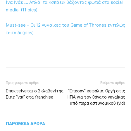
Ίνα Ινάκι… Απλά, τα «σπάει» βάζοντας φωτιά στα social
media! (11 pics)
Must-see – Οι 12 γυναίκες του Game of Thrones εντελώς
τσιτσίδι (pics)
Προηγούμενο άρθρο
Επόμενο άρθρο
Επεκτείνεται ο Σκλαβενίτης:
“Έπεσαν” κεφάλια: Οργή στις
Είπε “ναι” στα franchise
ΗΠΑ για τον θάνατο γυναίκας
από πυρά αστυνομικού (vid)
ΠΑΡΟΜΟΙΑ ΑΡΘΡΑ