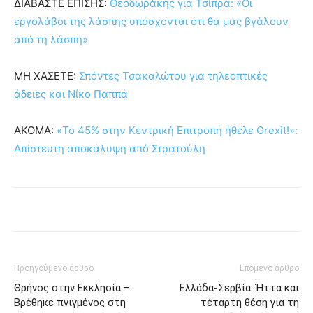
ΔΙΑΒΑΣΤΕ ΕΠΙΣΗΣ:
Θεοδωράκης για Τσίπρα: «Οι
εργολάβοι της λάσπης υπόσχονται ότι θα μας βγάλουν
από τη λάσπη»
ΜΗ ΧΑΣΕΤΕ:
Σπόντες Τσακαλώτου για τηλεοπτικές
άδειες και Νίκο Παππά
AKOMA:
«Το 45% στην Κεντρική Επιτροπή ήθελε Grexit!»:
Απίστευτη αποκάλυψη από Στρατούλη
Προηγούμενο άρθρο
Επόμενο άρθρο
Θρήνος στην Εκκλησία –
Ελλάδα-Σερβία: Ήττα και
Βρέθηκε πνιγμένος στη
τέταρτη θέση για τη