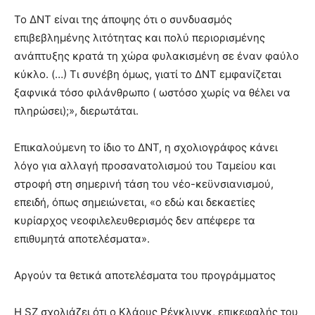
Το ΔΝΤ είναι της άποψης ότι ο συνδυασμός
επιβεβλημένης λιτότητας και πολύ περιορισμένης
ανάπτυξης κρατά τη χώρα φυλακισμένη σε έναν φαύλο
κύκλο. (…) Τι συνέβη όμως, γιατί το ΔΝΤ εμφανίζεται
ξαφνικά τόσο φιλάνθρωπο ( ωστόσο χωρίς να θέλει να
πληρώσει);», διερωτάται.
Επικαλούμενη το ίδιο το ΔΝΤ, η σχολιογράφος κάνει
λόγο για αλλαγή προσανατολισμού του Ταμείου και
στροφή στη σημερινή τάση του νέο-κεϋνσιανισμού,
επειδή, όπως σημειώνεται, «ο εδώ και δεκαετίες
κυρίαρχος νεοφιλελευθερισμός δεν απέφερε τα
επιθυμητά αποτελέσματα».
Αργούν τα θετικά αποτελέσματα του προγράμματος
Η SZ σχολιάζει ότι ο Κλάους Ρέγκλινγκ, επικεφαλής του