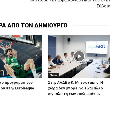
σκότωσε την αρραβωνιαστικιά του στην
Εύβοια
ΡΑ ΑΠΟ ΤΟΝ ΔΗΜΙΟΥΡΓΟ
News
ικό πρόγραμμα του
Στην ΑΑΔΕ ο Κ. Μητσοτάκης: Η
ού στην Euroleague
χώρα δεν μπορεί να είναι άλλο
αιχμάλωτη των κυκλωμάτων