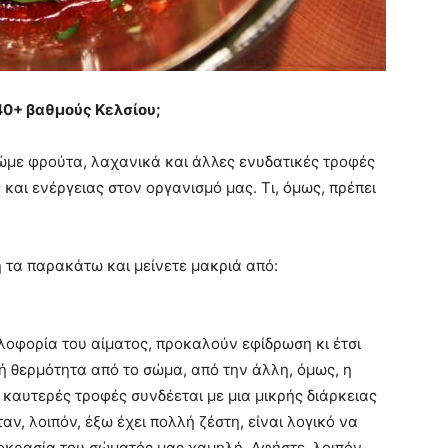
40+ βαθμούς Κελσίου;
ρώμε φρούτα, λαχανικά και άλλες ενυδατικές τροφές
και ενέργειας στον οργανισμό μας. Τι, όμως, πρέπει
η τα παρακάτω και μείνετε μακριά από:
οφορία του αίματος, προκαλούν εφίδρωση κι έτσι
 θερμότητα από το σώμα, από την άλλη, όμως, η
καυτερές τροφές συνδέεται με μια μικρής διάρκειας
, λοιπόν, έξω έχει πολλή ζέστη, είναι λογικό να
οκρασία του σώματός μας χαμηλή. Αφήστε, λοιπόν,