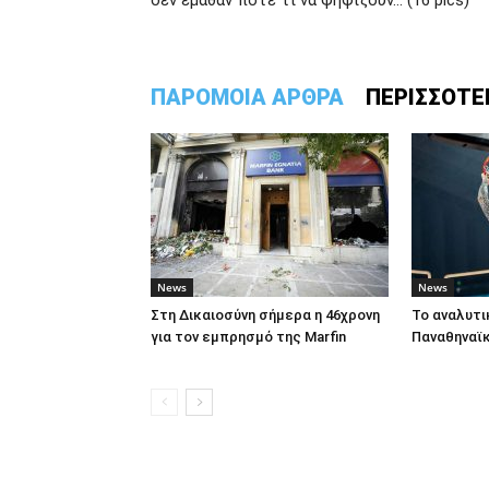
δεν έμαθαν ποτέ τι να ψηφίζουν… (16 pics)
ΠΑΡΟΜΟΙΑ ΑΡΘΡΑ
ΠΕΡΙΣΣΟΤΕ
News
News
Στη Δικαιοσύνη σήμερα η 46χρονη
To αναλυτ
για τον εμπρησμό της Marfin
Παναθηναϊκ