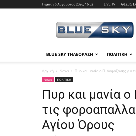
Πέμπτη 6 Αύγουστος 2026, 16:52
LIVE TV
ΘΕΣΕΙΣ Ε
BLUE
SKY
BLUE SKY ΤΗΛΕΟΡΑΣΗ
ΠΟΛΙΤΙΚΗ
Αρχική
News
Πυρ και μανία ο Π. Λαφαζάνης για τ
News
ΠΟΛΙΤΙΚΗ
Πυρ και μανία ο
τις φοροαπαλλα
Αγίου Όρους