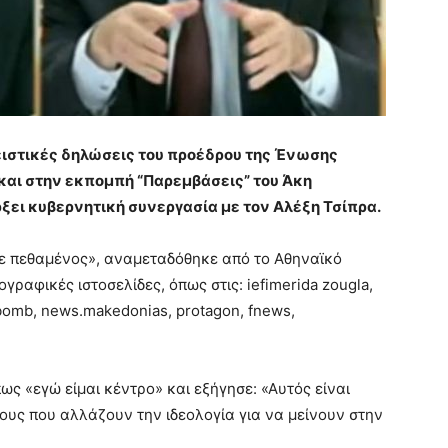
λειστικές δηλώσεις του προέδρου της Ένωσης
και στην εκπομπή “Παρεμβάσεις” του Άκη
ξει κυβερνητική συνεργασία με τον Αλέξη Τσίπρα.
τε πεθαμένος», αναμεταδόθηκε από το Αθηναϊκό
ραφικές ιστοσελίδες, όπως στις: iefimerida zougla,
sbomb, news.makedonias, protagon, fnews,
ως «εγώ είμαι κέντρο» και εξήγησε: «Αυτός είναι
πους που αλλάζουν την ιδεολογία για να μείνουν στην