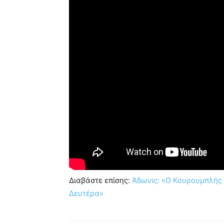
Διαβάστε επίσης:
Άδωνις: «Ο Κουρουμπλής 
Δευτέρα»