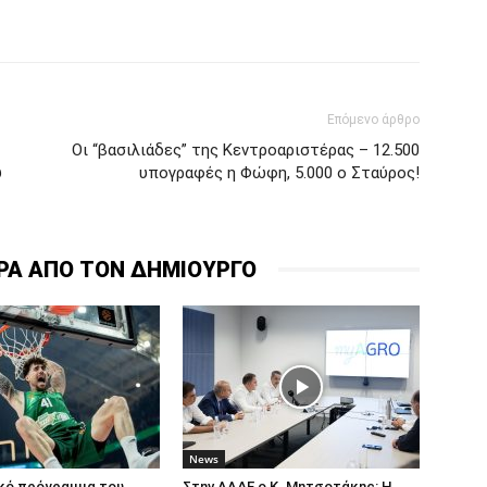
Επόμενο άρθρο
Οι “βασιλιάδες” της Κεντροαριστέρας – 12.500
υ
υπογραφές η Φώφη, 5.000 ο Σταύρος!
ΡΑ ΑΠΟ ΤΟΝ ΔΗΜΙΟΥΡΓΟ
News
ικό πρόγραμμα του
Στην ΑΑΔΕ ο Κ. Μητσοτάκης: Η