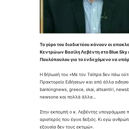
Το γύρο του διαδικτύου κάνουν οι αποκ
Κεντρώων Βασίλη Λεβέντη στο Blue Sky 
Παυλόπουλου για το ενδεχόμενο να υπάρ
Η δήλωσή του «Με τον Τσίπρα δεν πάω ού
Πρακτορείο Ειδήσεων και από άλλα ειδησεογ
bankingnews, greece, skai, altsantiri, new
newsone και πολλά άλλα…
Στην εκπομπή ο κ. Λεβέντης υπογράμμισε π
αριστερός που έγινε δεξιός. Κι εγώ ανθρώ
εξουσία δεν τους εκτιμώ».