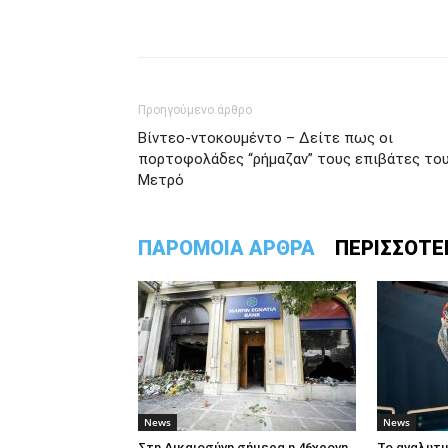
Προηγούμενο άρθρο
Βίντεο-ντοκουμέντο – Δείτε πως οι
πορτοφολάδες “ρήμαζαν” τους επιβάτες το
Μετρό
ΠΑΡΟΜΟΙΑ ΑΡΘΡΑ
ΠΕΡΙΣΣΟΤΕ
News
News
Στη Δικαιοσύνη σήμερα η 46χρονη
To αναλυτ