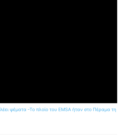
λέει ψέματα -Το πλοίο του EMSΑ ήταν στο Πέραμα τη