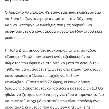
Ο Αρμάντο Αλμπαράν, 49 ετών, είπε πως ελπίζει ακόμα
να ξαναδεί ζωντανή την ανιψιά του, την 30χρονη
Καρίνα. «Υπάρχουν ενδείξεις που μας οδηγούν να
σκεφτόμαστε ότι είναι ακόμα άνθρωποι (ζωντανοί) εκεί
μέσα», είπε.
Η Πόλα Δίας, μέλος της παγκόσμιας φήμης μονάδας
«Τόπος» («Τυφλοπόντικες») ενός εξειδικευμένου
σώματος που ιδρύθηκε στο Μεξικό μετά το σεισμό του
1985, για να ανασύρει επιζώντες από κτίρια που έχουν
καταρρεύσει, κάλεσε τις αρχές να δείξουν
«ευελιξία». «Έπειτα από 72 ώρες, οι επιχειρήσεις
διάσωσης διακόπτονται και αρχίζει η κατεδάφιση (…) Θα
ήθελα να ζητήσω αυτό να μη γίνει τόσο απαρέγκλιτα (…)
να σκεφτούμε όχι μόνο αυτούς που είναι παγιδευμένοι
μέσα αλλά κι αυτούς που αγωνιούν απέξω», είπε η