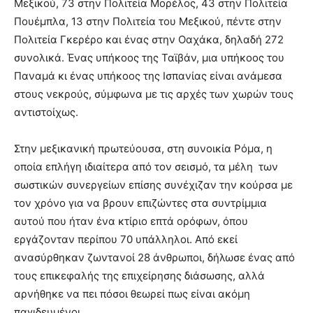
Μεξικού, 73 στην Πολιτεία Μορέλος, 43 στην Πολιτεία
Πουέμπλα, 13 στην Πολιτεία του Μεξικού, πέντε στην
Πολιτεία Γκερέρο και ένας στην Οαχάκα, δηλαδή 272
συνολικά. Ένας υπήκοος της Ταϊβάν, μια υπήκοος του
Παναμά κι ένας υπήκοος της Ισπανίας είναι ανάμεσα
στους νεκρούς, σύμφωνα με τις αρχές των χωρών τους
αντιστοίχως.
Στην μεξικανική πρωτεύουσα, στη συνοικία Ρόμα, η
οποία επλήγη ιδιαίτερα από τον σεισμό, τα μέλη των
σωστικών συνεργείων επίσης συνέχιζαν την κούρσα με
τον χρόνο για να βρουν επιζώντες στα συντρίμμια
αυτού που ήταν ένα κτίριο επτά ορόφων, όπου
εργάζονταν περίπου 70 υπάλληλοι. Από εκεί
ανασύρθηκαν ζωντανοί 28 άνθρωποι, δήλωσε ένας από
τους επικεφαλής της επιχείρησης διάσωσης, αλλά
αρνήθηκε να πει πόσοι θεωρεί πως είναι ακόμη
παγιδευμένοι.