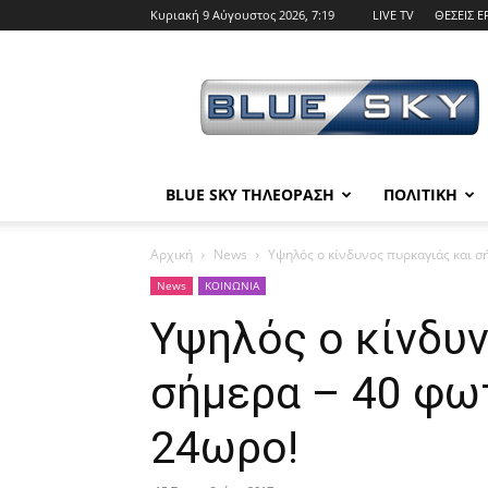
Κυριακή 9 Αύγουστος 2026, 7:19
LIVE TV
ΘΕΣΕΙΣ Ε
BLUE
SKY
BLUE SKY ΤΗΛΕΟΡΑΣΗ
ΠΟΛΙΤΙΚΗ
Αρχική
News
Υψηλός ο κίνδυνος πυρκαγιάς και σ
News
ΚΟΙΝΩΝΙΑ
Υψηλός ο κίνδυν
σήμερα – 40 φω
24ωρο!