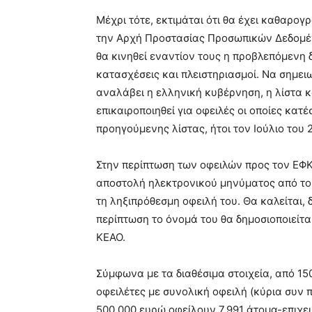
Μέχρι τότε, εκτιμάται ότι θα έχει καθαρογρ
την Αρχή Προστασίας Προσωπικών Δεδομέν
θα κινηθεί εναντίον τους η προβλεπόμενη 
κατασχέσεις και πλειστηριασμοί. Να σημει
αναλάβει η ελληνική κυβέρνηση, η λίστα 
επικαιροποιηθεί για οφειλές οι οποίες κατ
προηγούμενης λίστας, ήτοι τον Ιούλιο του 
Στην περίπτωση των οφειλών προς τον ΕΦΚΑ
αποστολή ηλεκτρονικού μηνύματος από το 
τη ληξιπρόθεσμη οφειλή του. Θα καλείται, δ
περίπτωση το όνομά του θα δημοσιοποιείτα
ΚΕΑΟ.
Σύμφωνα με τα διαθέσιμα στοιχεία, από 1
οφειλέτες με συνολική οφειλή (κύρια συν π
500.000 ευρώ οφείλουν 7.991 άτομα-επιχει