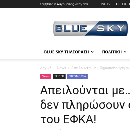
Σάββατο 8 Αύγουστος 2026, 9:05
LIVE TV
ΘΕΣΕΙΣ Ε
BLUE
SKY
BLUE SKY ΤΗΛΕΟΡΑΣΗ
ΠΟΛΙΤΙΚΗ
Αρχική
News
Απειλούνται με… δημοσιοποίηση αν
News
SLIDER
ΟΙΚΟΝΟΜΙΑ
Απειλούνται με
δεν πληρώσουν 
του ΕΦΚΑ!