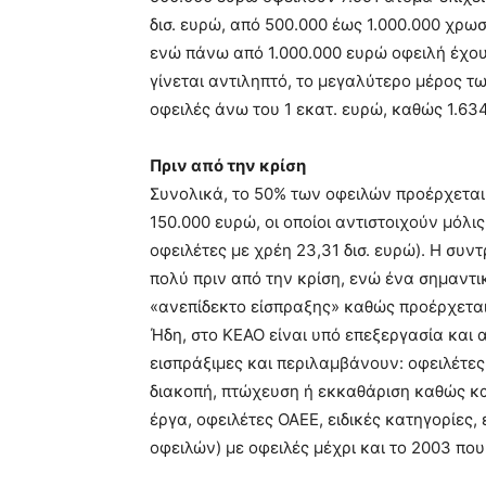
δισ. ευρώ, από 500.000 έως 1.000.000 χρωσ
ενώ πάνω από 1.000.000 ευρώ οφειλή έχουν
γίνεται αντιληπτό, το μεγαλύτερο μέρος 
οφειλές άνω του 1 εκατ. ευρώ, καθώς 1.6
Πριν από την κρίση
Συνολικά, το 50% των οφειλών προέρχεται
150.000 ευρώ, οι οποίοι αντιστοιχούν μόλ
οφειλέτες με χρέη 23,31 δισ. ευρώ). Η συν
πολύ πριν από την κρίση, ενώ ένα σημαντικ
«ανεπίδεκτο είσπραξης» καθώς προέρχεται 
Ήδη, στο ΚΕΑΟ είναι υπό επεξεργασία και
εισπράξιμες και περιλαμβάνουν: οφειλέτες
διακοπή, πτώχευση ή εκκαθάριση καθώς και
έργα, οφειλέτες ΟΑΕΕ, ειδικές κατηγορίες
οφειλών) με οφειλές μέχρι και το 2003 πο