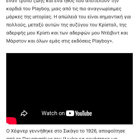
έναν τρόπο ζωής και ένα ήθος που αποτελούν την
καρδιά του Playboy, μιας από τις πιο αναγνωρίσιμες
μάρκες της ιστορίας. Η απώλειά του είναι σημαντική για
πολλούς, μεταξύ αυτών της συζύγου του Κρίσταλ, της
αδερφής μου Κρίστι και των αδερφών μου Ντέιβιντ και
Μάρστον και όλων εμάς στις εκδόσεις Playboy».
Ο Χέφνερ γεννήθηκε στο Σικάγο το 1926, αποφοίτησε
από το Πανεπιστήμιο του Ιλινόις κα εργάστηκε ως