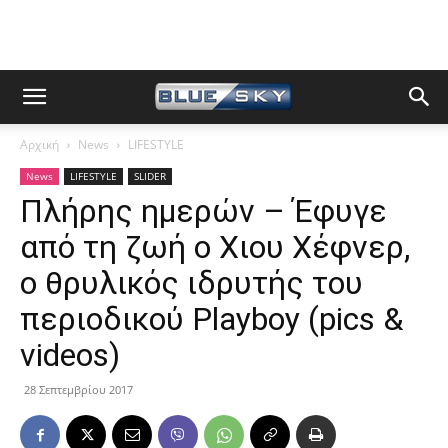
Αρχική
News
LIFESTYLE
News
LIFESTYLE
SLIDER
Πλήρης ημερών – Έφυγε
από τη ζωή ο Χιου Χέφνερ,
ο θρυλικός ιδρυτής του
περιοδικού Playboy (pics &
videos)
28 Σεπτεμβρίου 2017