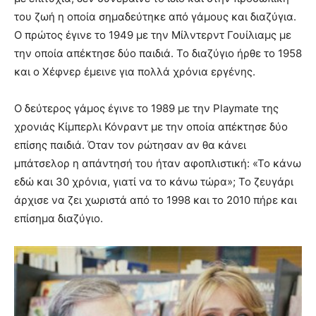
του ζωή η οποία σημαδεύτηκε από γάμους και διαζύγια.
Ο πρώτος έγινε το 1949 με την Μίλντερντ Γουίλιαμς με
την οποία απέκτησε δύο παιδιά. Το διαζύγιο ήρθε το 1958
και ο Χέφνερ έμεινε για πολλά χρόνια εργένης.
Ο δεύτερος γάμος έγινε το 1989 με την Playmate της
χρονιάς Κίμπερλι Κόνραντ με την οποία απέκτησε δύο
επίσης παιδιά. Όταν τον ρώτησαν αν θα κάνει
μπάτσελορ η απάντησή του ήταν αφοπλιστική: «Το κάνω
εδώ και 30 χρόνια, γιατί να το κάνω τώρα»; Το ζευγάρι
άρχισε να ζει χωριστά από το 1998 και το 2010 πήρε και
επίσημα διαζύγιο.