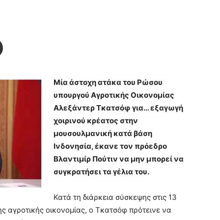
Μία άστοχη ατάκα του Ρώσου
υπουργού Αγροτικής Οικονομίας
Αλεξάντερ Τκατσόφ για… εξαγωγή
χοιρινού κρέατος στην
μουσουλμανική κατά βάση
Ινδονησία, έκανε τον πρόεδρο
Βλαντιμίρ Πούτιν να μην μπορεί να
συγκρατήσει τα γέλια του.
Κατά τη διάρκεια σύσκεψης στις 13
ης αγροτικής οικονομίας, ο Τκατσόφ πρότεινε να