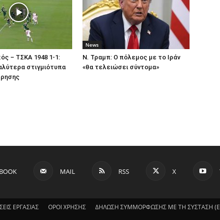
News
ός – ΤΣΚΑ 1948 1-1:
Ν. Τραμπ: Ο πόλεμος με το Ιράν
αλύτερα στιγμιότυπα
«θα τελειώσει σύντομα»
τρησης
EBOOK
MAIL
RSS
X
ΣΕΙΣ ΕΡΓΑΣΙΑΣ
ΟΡΟΙ ΧΡΗΣΗΣ
ΔΗΛΩΣΗ ΣΥΜΜΟΡΦΩΣΗΣ ΜΕ ΤΗ ΣΥΣΤΑΣΗ (ΕΕ