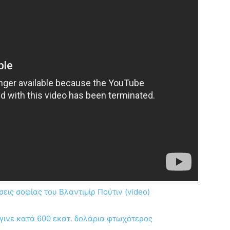
εις σοφίας του Βλαντιμίρ Πούτιν (video)
γινε κατά 600 εκατ. δολάρια φτωχότερος