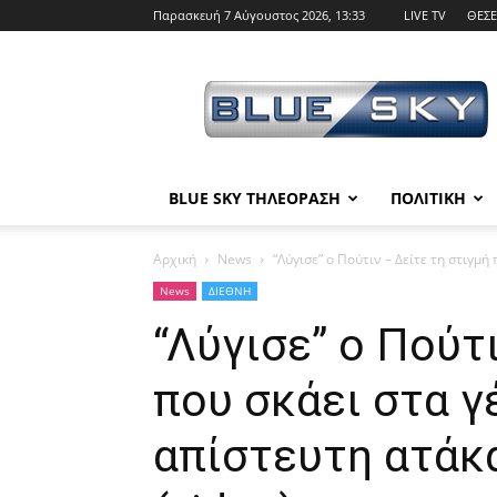
Παρασκευή 7 Αύγουστος 2026, 13:33
LIVE TV
ΘΕΣΕ
BLUE
SKY
BLUE SKY ΤΗΛΕΟΡΑΣΗ
ΠΟΛΙΤΙΚΗ
Αρχική
News
“Λύγισε” ο Πούτιν – Δείτε τη στιγμή π
News
ΔΙΕΘΝΗ
“Λύγισε” ο Πούτ
που σκάει στα γ
απίστευτη ατάκ