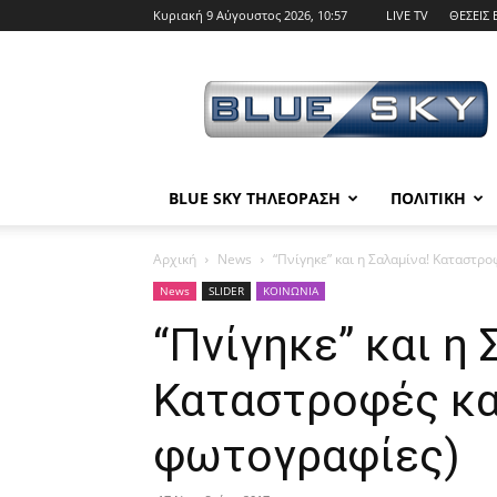
Κυριακή 9 Αύγουστος 2026, 10:57
LIVE TV
ΘΕΣΕΙΣ 
BLUE
SKY
BLUE SKY ΤΗΛΕΟΡΑΣΗ
ΠΟΛΙΤΙΚΗ
Αρχική
News
“Πνίγηκε” και η Σαλαμίνα! Καταστρο
News
SLIDER
ΚΟΙΝΩΝΙΑ
“Πνίγηκε” και η 
Καταστροφές και
φωτογραφίες)