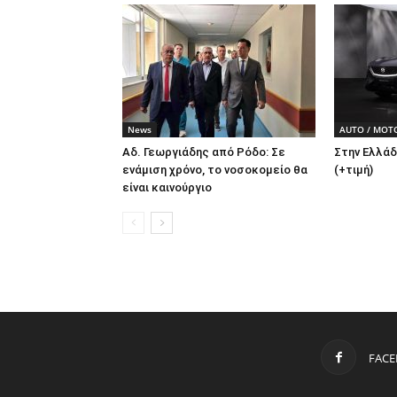
News
AUTO / MOT
Αδ. Γεωργιάδης από Ρόδο: Σε
Στην Ελλάδ
ενάμιση χρόνο, το νοσοκομείο θα
(+τιμή)
είναι καινούργιο
FAC