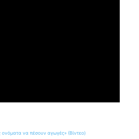
ες ονόματα να πέσουν αγωγές» (Βίντεο)