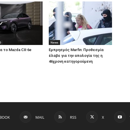
O
News
α το Mazda CX-6e
Εμπρησμός Marfin: Προθεσμία
έλαβε για την απολογία της η
46χρονη κατηγορούμενη
EBOOK
MAIL
RSS
X