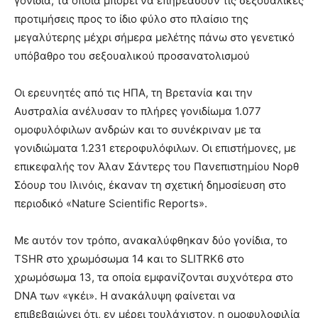
γονίδια, τα οποία μπορεί να επηρεάσουν τις σεξουαλικές
προτιμήσεις προς το ίδιο φύλο στο πλαίσιο της
μεγαλύτερης μέχρι σήμερα μελέτης πάνω στο γενετικό
υπόβαθρο του σεξουαλικού προσανατολισμού
Οι ερευνητές από τις ΗΠΑ, τη Βρετανία και την
Αυστραλία ανέλυσαν το πλήρες γονιδίωμα 1.077
ομοφυλόφιλων ανδρών και το συνέκριναν με τα
γονιδιώματα 1.231 ετεροφυλόφιλων. Οι επιστήμονες, με
επικεφαλής τον Άλαν Σάντερς του Πανεπιστημίου Νορθ
Σόουρ του Ιλινόις, έκαναν τη σχετική δημοσίευση στο
περιοδικό «Nature Scientific Reports».
Με αυτόν τον τρόπο, ανακαλύφθηκαν δύο γονίδια, το
TSHR στο χρωμόσωμα 14 και το SLITRK6 στο
χρωμόσωμα 13, τα οποία εμφανίζονται συχνότερα στο
DNA των «γκέι». Η ανακάλυψη φαίνεται να
επιβεβαιώνει ότι, εν μέρει τουλάχιστον, η ομοφυλοφιλία