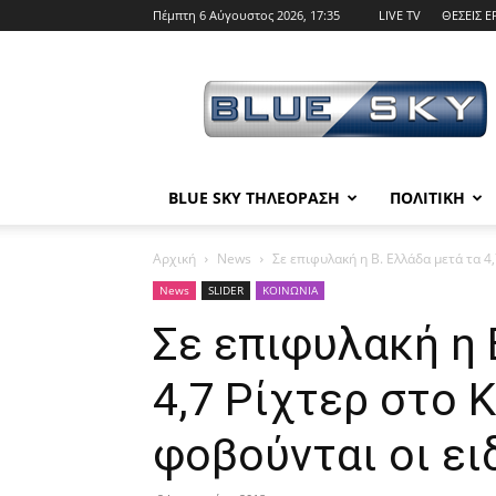
Πέμπτη 6 Αύγουστος 2026, 17:35
LIVE TV
ΘΕΣΕΙΣ Ε
BLUE
SKY
BLUE SKY ΤΗΛΕΟΡΑΣΗ
ΠΟΛΙΤΙΚΗ
Αρχική
News
Σε επιφυλακή η Β. Ελλάδα μετά τα 4,7
News
SLIDER
ΚΟΙΝΩΝΙΑ
Σε επιφυλακή η 
4,7 Ρίχτερ στο Κ
φοβούνται οι ει