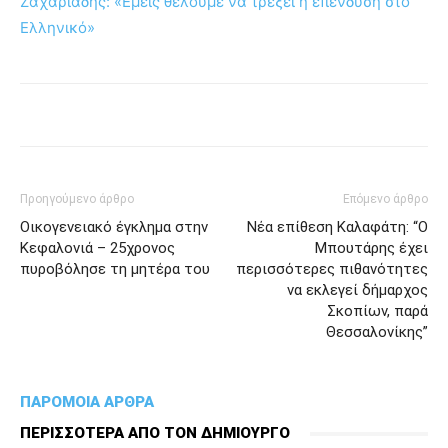
Ζαχαριάδης: «Εμείς θέλουμε να τρέξει η επένδυση στο
Ελληνικό»
Προηγούμενο άρθρο
Επόμενο άρθρο
Οικογενειακό έγκλημα στην
Νέα επίθεση Καλαφάτη: “Ο
Κεφαλονιά – 25χρονος
Μπουτάρης έχει
πυροβόλησε τη μητέρα του
περισσότερες πιθανότητες
να εκλεγεί δήμαρχος
Σκοπίων, παρά
Θεσσαλονίκης”
ΠΑΡΟΜΟΙΑ ΑΡΘΡΑ
ΠΕΡΙΣΣΟΤΕΡΑ ΑΠΟ ΤΟΝ ΔΗΜΙΟΥΡΓΟ