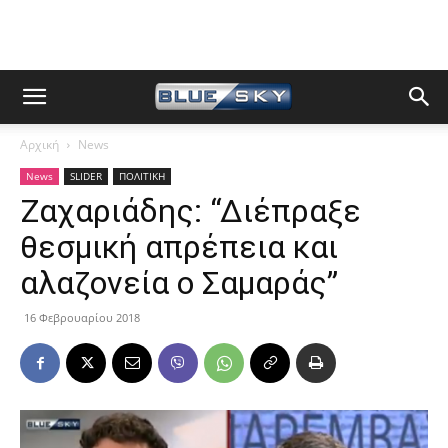
Αρχική
News
News
SLIDER
ΠΟΛΙΤΙΚΗ
Ζαχαριάδης: “Διέπραξε
θεσμική απρέπεια και
αλαζονεία ο Σαμαράς”
16 Φεβρουαρίου 2018