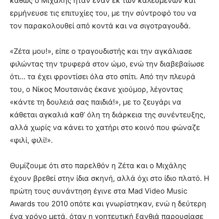
καθώς ο Μιχάλης ήταν έναν εκ των καλεσμένων και
ερμήνευσε τις επιτυχίες του, με την σύντροφό του να
τον παρακολουθεί από κοντά και να σιγοτραγουδά.
«Ζέτα μου!», είπε ο τραγουδιστής και την αγκάλιασε
φιλώντας την τρυφερά στον ώμο, ενώ την διαβεβαίωσε
ότι… τα έχει φροντίσει όλα στο σπίτι. Από την πλευρά
του, ο Νίκος Μουτσινάς έκανε χιούμορ, λέγοντας
«κάντε τη δουλειά σας παιδιά!», με το ζευγάρι να
κάθεται αγκαλιά καθ’ όλη τη διάρκεια της συνέντευξης,
αλλά χωρίς να κάνει το χατήρι στο κοινό που φώναζε
«φιλί, φιλί!».
Θυμίζουμε ότι στο παρελθόν η Ζέτα και ο Μιχάλης
έχουν βρεθεί στην ίδια σκηνή, αλλά όχι στο ίδιο πλατό. Η
πρώτη τους συνάντηση έγινε στα Mad Video Music
Awards του 2010 οπότε και γνωρίστηκαν, ενώ η δεύτερη
ένα χρόνο μετά, όταν η γοητευτική ξανθιά παρουσίασε