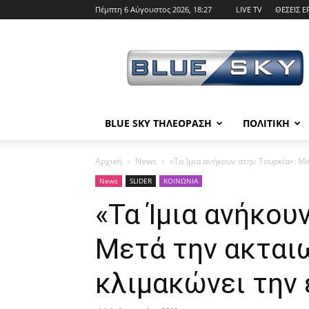
Πέμπτη 6 Αύγουστος 2026, 18:27
LIVE TV
ΘΕΣΕΙΣ Ε
BLUE
SKY
BLUE SKY ΤΗΛΕΟΡΑΣΗ
ΠΟΛΙΤΙΚΗ
Αρχική
News
«Τα Ίμια ανήκουν στην Τουρκία»: Μ
News
SLIDER
ΚΟΙΝΩΝΙΑ
«Τα Ίμια ανήκου
Μετά την ακται
κλιμακώνει την 