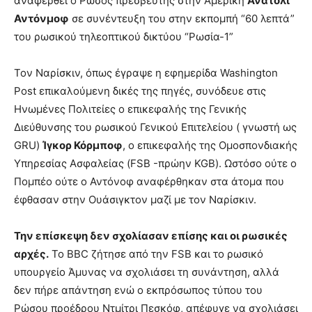
αναφερθεί ο Ρώσος πρεσβευτής στην Αμερική
Ανατόλι
Αντόνμοφ
σε συνέντευξη του στην εκπομπή “60 λεπτά”
του ρωσικού τηλεοπτικού δικτύου “Ρωσία-1”
Τον Ναρίσκιν, όπως έγραψε η εφημερίδα Washington
Post επικαλούμενη δικές της πηγές, συνόδευε στις
Ηνωμένες Πολιτείες ο επικεφαλής της Γενικής
Διεύθυνσης του ρωσικού Γενικού Επιτελείου ( γνωστή ως
GRU)
Ίγκορ Κόρμποφ
, o επικεφαλής της Ομοσπονδιακής
Υπηρεσίας Ασφαλείας (FSB -πρώην KGB). Ωστόσο ούτε ο
Πομπέο ούτε ο Αντόνοφ αναφέρθηκαν στα άτομα που
έφθασαν στην Ουάσιγκτον μαζί με τον Ναρίσκιν.
Την επίσκεψη δεν σχολίασαν επίσης και οι ρωσικές
αρχές.
Το BBC ζήτησε από την FSB και το ρωσικό
υπουργείο Άμυνας να σχολιάσει τη συνάντηση, αλλά
δεν πήρε απάντηση ενώ ο εκπρόσωπος τύπου του
Ρώσου προέδρου Ντμίτρι Πεσκόφ, απέφυγε να σχολιάσει