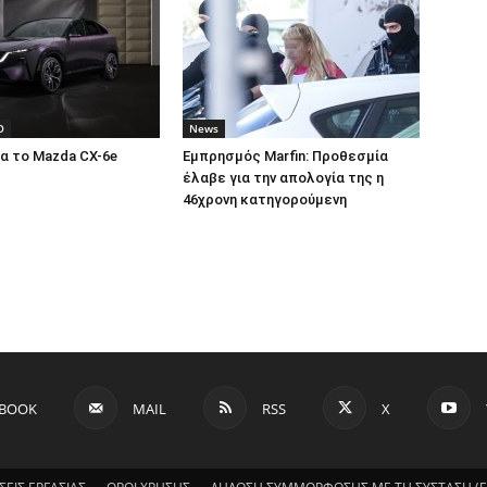
O
News
α το Mazda CX-6e
Εμπρησμός Marfin: Προθεσμία
έλαβε για την απολογία της η
46χρονη κατηγορούμενη
EBOOK
MAIL
RSS
X