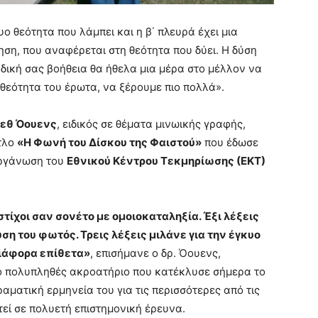
υο θεότητα που λάμπει και η β΄ πλευρά έχει μια
ηση, που αναφέρεται στη θεότητα που δύει. Η δύση
δική σας βοήθεια θα ήθελα μια μέρα στο μέλλον να
θεότητα του έρωτα, να ξέρουμε πιο πολλά».
ρεθ Όουενς
, ειδικός σε θέματα μινωικής γραφής,
ίτλο
«Η Φωνή του Δίσκου της Φαιστού»
που έδωσε
ιοργάνωση του
Εθνικού Κέντρου Τεκμηρίωσης (ΕΚΤ)
 στίχοι σαν σονέτο με ομοιοκαταληξία. Έξι λέξεις
δύση του φωτός. Τρεις λέξεις μιλάνε για την έγκυο
διάφορα επίθετα»
, επισήμανε ο δρ. Όουενς,
το πολυπληθές ακροατήριο που κατέκλυσε σήμερα το
ραματική ερμηνεία του για τις περισσότερες από τις
στεί σε πολυετή επιστημονική έρευνα.