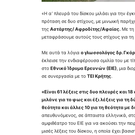
«Η α’ πλευρά του δίσκου μιλάει για την έγκ
πρόταση σε δυο στίχους, με μινωική παρήχ
της
Αστάρτης/ Αφροδίτης/Αφαίας.
Με τη 
μεταφράσουμε αυτούς τους στίχους για τη 
Με αυτά τα λόγια
ο γλωσσολόγος δρ. Γκά
έκλεισε την ενδιαφέρουσα ομιλία του με τ
στο
Εθνικό Ίδρυμα Ερευνών (ΕΙΕ)
, μια δ
σε συνεργασία με το
ΤΕΙ Κρήτης
.
«Είναι 61 λέξεις στις δυο πλευρές και 18
μιλάνε για το φως και έξι λέξεις για τη 
θεότητα και άλλες 10 για τη θεότητα με 
απευθυνόμενος, σε άπταιστα ελληνικά, σ
αμφιθέατρο του ΕΙΕ για να ακούσει την πει
μισές λέξεις του δίσκου, η οποία έχει βασι