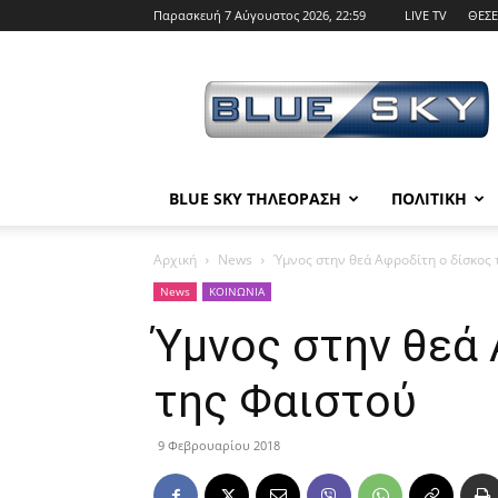
Παρασκευή 7 Αύγουστος 2026, 22:59
LIVE TV
ΘΕΣΕ
BLUE
SKY
BLUE SKY ΤΗΛΕΟΡΑΣΗ
ΠΟΛΙΤΙΚΗ
Αρχική
News
Ύμνος στην θεά Αφροδίτη ο δίσκος 
News
ΚΟΙΝΩΝΙΑ
Ύμνος στην θεά 
της Φαιστού
9 Φεβρουαρίου 2018