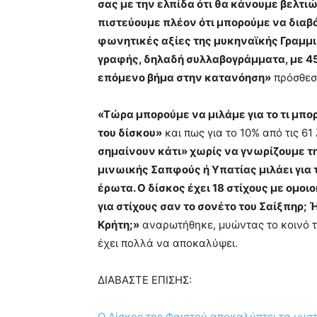
σας με την ελπίδα ότι θα κάνουμε βελτι
πιστεύουμε πλέον ότι μπορούμε να διαβά
φωνητικές αξίες της μυκηναϊκής Γραμμι
γραφής, δηλαδή συλλαβογράμματα, με 45
επόμενο βήμα στην κατανόηση»
πρόσθεσε
«Τώρα μπορούμε να μιλάμε για το τι μπορ
του δίσκου»
και πως για το 10% από τις 61
σημαίνουν κάτι» χωρίς να γνωρίζουμε τη
μινωικής Σαπφούς ή Υπατίας μιλάει για 
έρωτα. Ο δίσκος έχει 18 στίχους με ομο
για στίχους σαν το σονέτο του Σαίξπηρ; 
Κρήτη;»
αναρωτήθηκε, μυώντας το κοινό τ
έχει πολλά να αποκαλύψει.
ΔΙΑΒΑΣΤΕ ΕΠΙΣΗΣ:
Ο Δίσκος της Φαιστού αποκαλύπτει τα μυστ