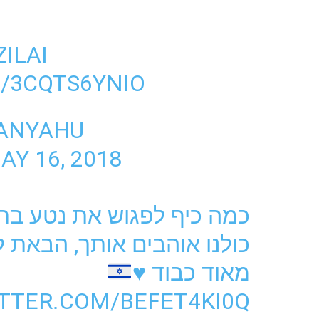
ILAI
M/3CQTS6YNIO
ANYAHU
AY 16, 2018
כמה כיף לפגוש את נטע בר –
כולנו אוהבים אותך, הבאת 
מאוד כבוד ♥
ITTER.COM/BEFET4KI0Q