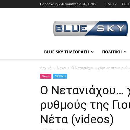
Παρασκευή 7 Αύγουστος 2026, 15:06
LIVE TV
ΘΕΣΕ
BLUE
SKY
BLUE SKY ΤΗΛΕΟΡΑΣΗ
ΠΟΛΙΤΙΚΗ
Αρχική
News
Ο Νετανιάχου… χόρεψε στους ρυθμού
News
ΔΙΕΘΝΗ
Ο Νετανιάχου… 
ρυθμούς της Γιο
Νέτα (videos)