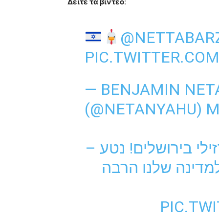
Δείτε τα βίντεο
:
@NETTABARZ
PIC.TWITTER.CO
— BENJAMIN NET
(@NETANYAHU)
M
זילי בירושלים! נטע
למדינה שלנו הרבה
PIC.TW