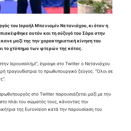
γός του Ισραήλ Μπενιαμίν Νετανιάχου, κι όταν η
 επισκέφθηκε αυτόν και τη σύζυγό του Σάρα στην
κανε μαζί της την χαρακτηριστική κίνηση του
ται το χτύπημα των φτερών της κότας.
στην Ιερουσαλήμ!”, έγραψε στο Twitter ο Νετανιάχου
αρή τραγουδίστρια το πρωθυπουργικό ζεύγος. “Όλοι σε
ς”.
πρωθυπουργός στο Twitter παρουσιάζεται μαζί με την
στο πλάι του σώματός τους, κάνοντας την
ικήτρια της Eurovision κατά την παρουσίαση του