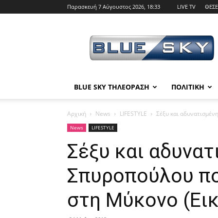
Παρασκευή 7 Αύγουστος 2026, 18:33
LIVE TV
ΘΕΣΕ
BLUE
SKY
BLUE SKY ΤΗΛΕΟΡΑΣΗ
ΠΟΛΙΤΙΚΗ
Αρχική
News
LIFESTYLE
Σέξυ και αδυνατισμένη
News
LIFESTYLE
Σέξυ και αδυνατ
Σπυροπούλου ποζ
στη Μύκονο (Ει