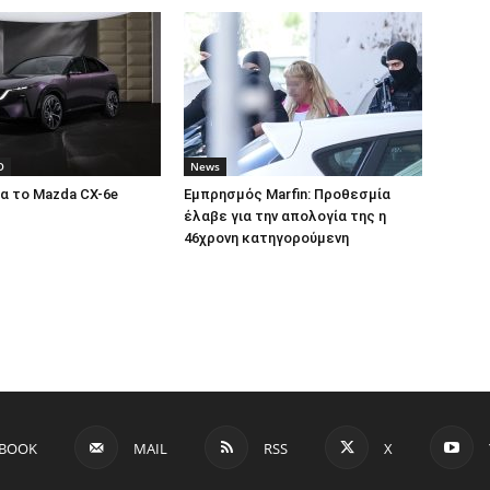
O
News
α το Mazda CX-6e
Εμπρησμός Marfin: Προθεσμία
έλαβε για την απολογία της η
46χρονη κατηγορούμενη
EBOOK
MAIL
RSS
X