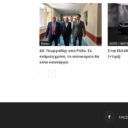
News
AUTO / MOT
Αδ. Γεωργιάδης από Ρόδο: Σε
Στην Ελλάδ
ενάμιση χρόνο, το νοσοκομείο θα
(+τιμή)
είναι καινούργιο
FAC