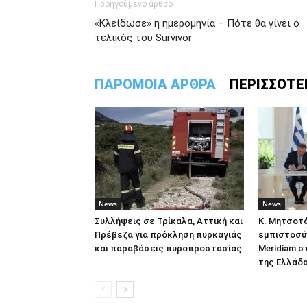
Προηγούμενο άρθρο
«Κλείδωσε» η ημερομηνία – Πότε θα γίνει ο
τελικός του Survivor
ΠΑΡΟΜΟΙΑ ΑΡΘΡΑ
ΠΕΡΙΣΣΟΤΕ
News
News
Συλλήψεις σε Τρίκαλα, Αττική και
Κ. Μητσοτά
Πρέβεζα για πρόκληση πυρκαγιάς
εμπιστοσύν
και παραβάσεις πυροπροστασίας
Meridiam σ
της Ελλάδ