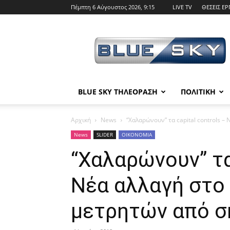
Πέμπτη 6 Αύγουστος 2026, 9:15
LIVE TV
ΘΕΣΕΙΣ ΕΡ
BLUE
SKY
BLUE SKY ΤΗΛΕΟΡΑΣΗ
ΠΟΛΙΤΙΚΗ
Αρχική
News
“Χαλαρώνουν” τα capital controls –
News
SLIDER
ΟΙΚΟΝΟΜΙΑ
“Χαλαρώνουν” τα 
Νέα αλλαγή στο
μετρητών από σ