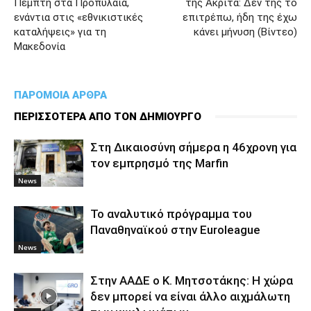
Πέμπτη στα Προπύλαια,
της Ακρίτα: Δεν της το
ενάντια στις «εθνικιστικές
επιτρέπω, ήδη της έχω
καταλήψεις» για τη
κάνει μήνυση (Βίντεο)
Μακεδονία
ΠΑΡΟΜΟΙΑ ΑΡΘΡΑ
ΠΕΡΙΣΣΟΤΕΡΑ ΑΠΟ ΤΟΝ ΔΗΜΙΟΥΡΓΟ
Στη Δικαιοσύνη σήμερα η 46χρονη για
τον εμπρησμό της Marfin
News
To αναλυτικό πρόγραμμα του
Παναθηναϊκού στην Euroleague
News
Στην ΑΑΔΕ ο Κ. Μητσοτάκης: Η χώρα
δεν μπορεί να είναι άλλο αιχμάλωτη