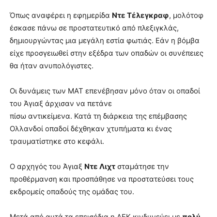
Όπως αναφέρει η εφημερίδα
Ντε Τέλεγκραφ
, μολότοφ
έσκασε πάνω σε προστατευτικό από πλεξιγκλάς,
δημιουργώντας μια μεγάλη εστία φωτιάς. Εάν η βόμβα
είχε προσγειωθεί στην εξέδρα των οπαδών οι συνέπειες
θα ήταν ανυπολόγιστες.
Οι δυνάμεις των ΜΑΤ επενέβησαν μόνο όταν οι οπαδοί
του Άγιαξ άρχισαν να πετάνε
πίσω αντικείμενα. Κατά τη διάρκεια της επέμβασης
Ολλανδοί οπαδοί δέχθηκαν χτυπήματα κι ένας
τραυματίστηκε στο κεφάλι.
Ο αρχηγός του Άγιαξ
Ντε Λιχτ
σταμάτησε την
προθέρμανση και προσπάθησε να προστατεύσει τους
εκδρομείς οπαδούς της ομάδας του.
Μετά από αυτά τα επεισόδια η ΑΕΚ κινδυνεύει με
πολύ