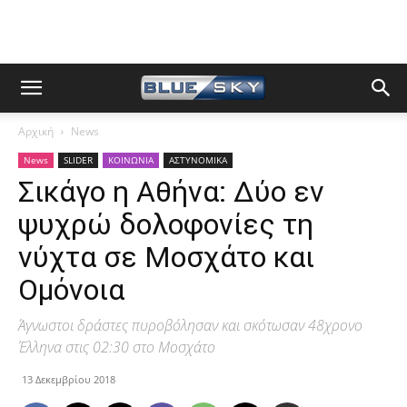
Αρχική
News
News
SLIDER
ΚΟΙΝΩΝΙΑ
ΑΣΤΥΝΟΜΙΚΑ
Σικάγο η Αθήνα: Δύο εν
ψυχρώ δολοφονίες τη
νύχτα σε Μοσχάτο και
Ομόνοια
Άγνωστοι δράστες πυροβόλησαν και σκότωσαν 48χρονο
Έλληνα στις 02:30 στο Μοσχάτο
13 Δεκεμβρίου 2018