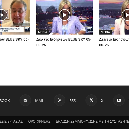
MEDIA
MEDIA
ων BLUE SKY 06-
Δελτίο Ειδήσεων BLUE SKY 05-
Δελτίο Ειδήσεων
08-26
08-26
EBOOK
MAIL
RSS
X
ΣΕΙΣ ΕΡΓΑΣΙΑΣ
ΟΡΟΙ ΧΡΗΣΗΣ
ΔΗΛΩΣΗ ΣΥΜΜΟΡΦΩΣΗΣ ΜΕ ΤΗ ΣΥΣΤΑΣΗ (ΕΕ