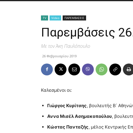
TV
Video
ΠΑΡΕΜΒΑΣΕΙΣ
Παρεμβάσεις 26
Με τον Άκη Παυλόπουλο
26 Φεβρουαρίου 2019
Καλεσμένοι οι:
Γιώργος Κυρίτσης
, βουλευτής Β΄ Αθηνώ
Αννα Μισέλ Ασημακοπούλου
, βουλευ
Κώστας Πανταζής
, μέλος Κεντρικής Ε