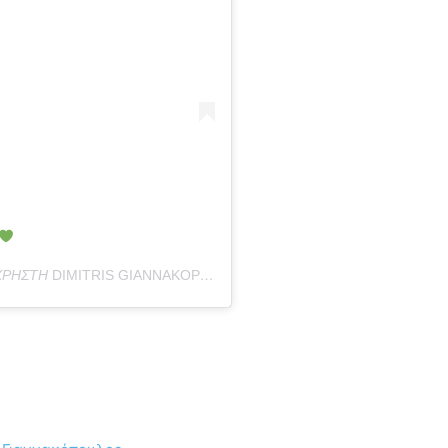
 ΧΡΉΣΤΗ
DIMITRIS GIANNAKOPOULOS
(@DPG7000) ΣΤΙΣ
19 ΜΆΡ, 2