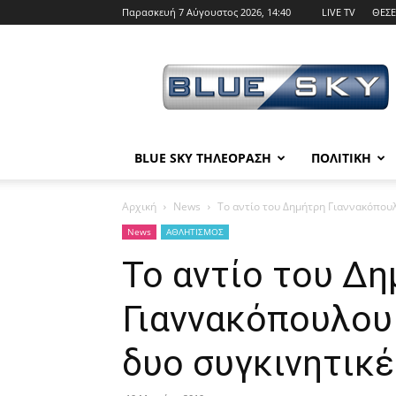
Παρασκευή 7 Αύγουστος 2026, 14:40
LIVE TV
ΘΕΣΕ
BLUE
SKY
BLUE SKY ΤΗΛΕΟΡΑΣΗ
ΠΟΛΙΤΙΚΗ
Αρχική
News
Το αντίο του Δημήτρη Γιαννακόπου
News
ΑΘΛΗΤΙΣΜΟΣ
Το αντίο του Δ
Γιαννακόπουλου
δυο συγκινητικ