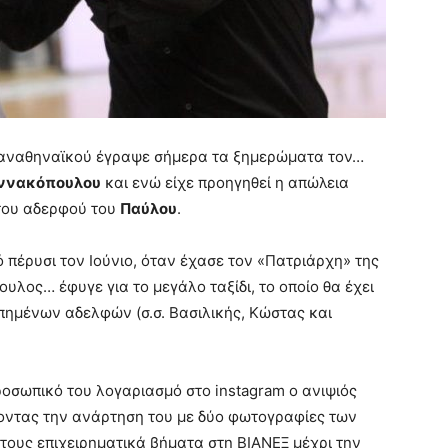
 Παναθηναϊκού έγραψε σήμερα τα ξημερώματα τον…
αννακόπουλου
και ενώ είχε προηγηθεί η απώλεια
 του αδερφού του
Παύλου
.
 πέρυσι τον Ιούνιο, όταν έχασε τον «Πατριάρχη» της
υλος… έφυγε για το μεγάλο ταξίδι, το οποίο θα έχει
ημένων αδελφών (σ.σ. Βασιλικής, Κώστας και
ροσωπικό του λογαριασμό στο instagram o ανιψιός
οντας την ανάρτηση του με δύο φωτογραφίες των
ους επιχειρηματικά βήματα στη ΒΙΑΝΕΞ μέχρι την