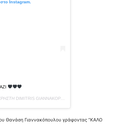
 στο Instagram.
ΑΖΙ
 ΧΡΉΣΤΗ
DIMITRIS GIANNAKOPOULOS
(@DPG7000) ΣΤΙΣ
19 ΜΆΡ, 2
 του Θανάση Γιαννακόπουλου γράφοντας “ΚΑΛΟ