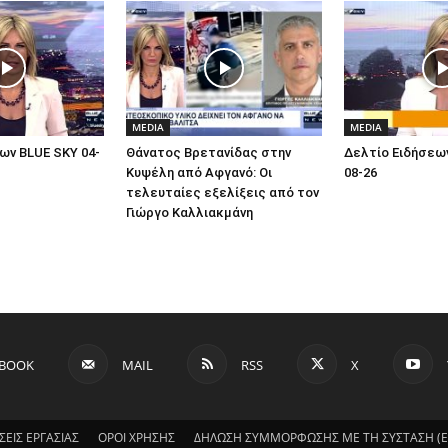
MEDIA
MEDIA
ων BLUE SKY 04-
Θάνατος Βρετανίδας στην
Δελτίο Ειδήσεων
Κυψέλη από Αφγανό: Οι
08-26
τελευταίες εξελίξεις από τον
Γιώργο Καλλιακμάνη
EBOOK
MAIL
RSS
X
ΣΕΙΣ ΕΡΓΑΣΙΑΣ
ΟΡΟΙ ΧΡΗΣΗΣ
ΔΗΛΩΣΗ ΣΥΜΜΟΡΦΩΣΗΣ ΜΕ ΤΗ ΣΥΣΤΑΣΗ (ΕΕ