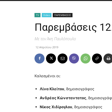
TV
Video
ΠΑΡΕΜΒΑΣΕΙΣ
Παρεμβάσεις 12
Με τον Άκη Παυλόπουλο
12 Απριλίου 2019
Καλεσμένοι οι:
Λίνα Κλείτου
, δημοσιογράφος
Ανδρέας Κώνσταντατος
, δημοσιογρά
Νίκος Χιδίρογλου
, δημοσιογράφος