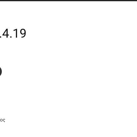
.4.19
φος