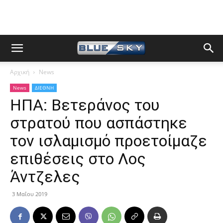
Αρχική
News
News
ΔΙΕΘΝΗ
ΗΠΑ: Βετεράνος του
στρατού που ασπάστηκε
τον ισλαμισμό προετοίμαζε
επιθέσεις στο Λος
Άντζελες
3 Μαΐου 2019