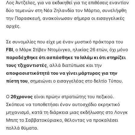
Λος Άντζελες, για να εκδικηθεί για τις επιθέσεις εναντίον
δύο τεμενών στη Νέα Ζηλανδία τον Μάρτιο, συνελήφθη
την Παρασκευή, ανακοίνωσαν σήμερα οι εισαγγελικές
αρχές.
Σε συνομιλίες που είχε με έναν μυστικό πράκτορα του
FBI
, ο Μάρκ Στίβεν Ντομίνγκο, ηλικίας 26 ετών, όχι μόνο
παραδέχθηκε ότι ασπάσθηκε το Ισλάμ κι ότι στηρίζει
τους τζιχαντιστές
, αλλά διατύπωσε και την
αποφασιστικότητά του να γίνει μάρτυρας για την
πίστη του
, σημειώνει ο εισαγγελέας στο δελτίο Τύπου.
Ο
26χρονος
είναι πρώην στρατιώτης του πεζικού.
Σκόπευε να τοποθετήσει έναν αυτοσχέδιο εκρηκτικό
μηχανισμό, κατά τη διάρκεια μιας εκδήλωσης στο Λονγκ
Μπιτς το Σαββατοκύριακο, θέλοντας να προκαλέσει
πολλά θύματα.