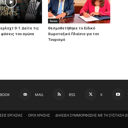
News
ερλεχτ 0-1: Δείτε τις
Θεσμοθετήθηκε το Ειδικό
 φάσεις του αγώνα
Χωροταξικό Πλαίσιο για τον
Τουρισμό
EBOOK
MAIL
RSS
X
ΣΕΙΣ ΕΡΓΑΣΙΑΣ
ΟΡΟΙ ΧΡΗΣΗΣ
ΔΗΛΩΣΗ ΣΥΜΜΟΡΦΩΣΗΣ ΜΕ ΤΗ ΣΥΣΤΑΣΗ (ΕΕ