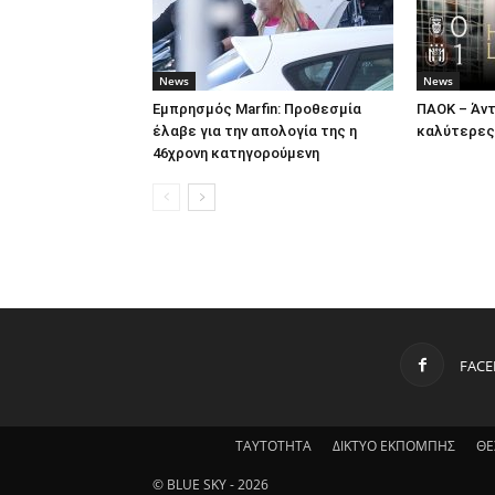
News
News
Εμπρησμός Marfin: Προθεσμία
ΠΑΟΚ – Άντ
έλαβε για την απολογία της η
καλύτερες
46χρονη κατηγορούμενη
FAC
ΤΑΥΤΟΤΗΤΑ
ΔΙΚΤΥΟ ΕΚΠΟΜΠΗΣ
ΘΕ
© BLUE SKY - 2026