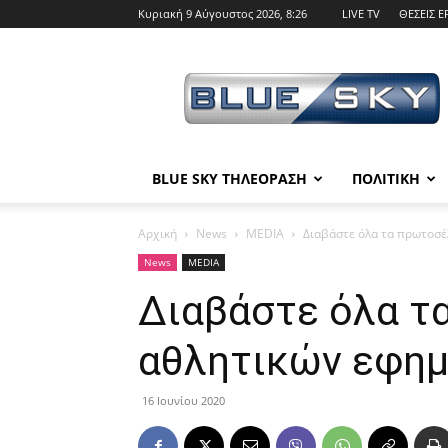
Κυριακή 9 Αύγουστος 2026, 8:26
LIVE TV
ΘΕΣΕΙΣ Ε
BLUE
SKY
BLUE SKY ΤΗΛΕΟΡΑΣΗ
ΠΟΛΙΤΙΚΗ
Αρχική
News
MEDIA
Διαβάστε όλα τα πρωτοσέ
News
MEDIA
Διαβάστε όλα τ
αθλητικών εφημ
16 Ιουνίου 2020