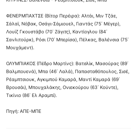
ΦΕΝΕΡΜΠΑΧΤΣΕ (Βίτορ Περέιρα): Αλτάι, Μιν Τζάε,
Σάλαϊ, Νόβακ, Οσάγι-Σάμιουελ, Γιαντάς (75΄ Μέγερ),
Λουίζ Γκουστάβο (70΄ Ζάγιτς), Καντίογλου (84΄
Σανλιτούρκ), Ρόσι (70΄ Μπερίσα), Πέλκας, Βαλένσια (75΄
Μουχάμεντ).
ΟΛΥΜΠΙΑΚΟΣ (Πέδρο Μαρτίνς): Βατσλίκ, Μασούρας (89΄
Βαλμπουενά), Μπα (46΄ Λαλά), Παπασταθόπουλος, Σισέ,
Ρέαμπτσιουκ, Αγκιμπού Καμαρά, Μαντί Καμαρά (69΄
Βρουσάι), Μπουχαλάκης, Ονιεκούρου (63΄ Κούντε),
Τικίνιο (86΄ Ελ Αραμπί).
Πηγή: ΑΠΕ-ΜΠΕ