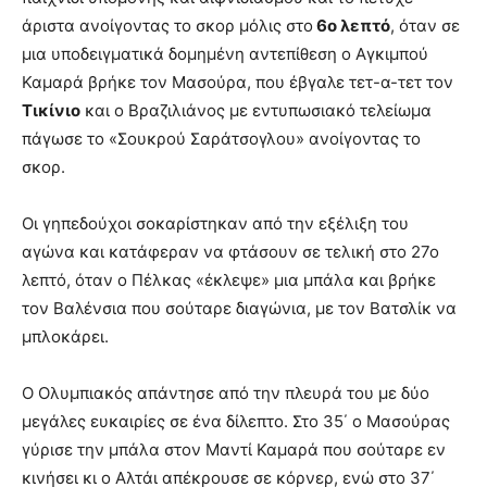
άριστα ανοίγοντας το σκορ μόλις στο
6ο λεπτό
, όταν σε
μια υποδειγματικά δομημένη αντεπίθεση ο Αγκιμπού
Καμαρά βρήκε τον Μασούρα, που έβγαλε τετ-α-τετ τον
Τικίνιο
και ο Βραζιλιάνος με εντυπωσιακό τελείωμα
πάγωσε το «Σουκρού Σαράτσογλου» ανοίγοντας το
σκορ.
Οι γηπεδούχοι σοκαρίστηκαν από την εξέλιξη του
αγώνα και κατάφεραν να φτάσουν σε τελική στο 27ο
λεπτό, όταν ο Πέλκας «έκλεψε» μια μπάλα και βρήκε
τον Βαλένσια που σούταρε διαγώνια, με τον Βατσλίκ να
μπλοκάρει.
Ο Ολυμπιακός απάντησε από την πλευρά του με δύο
μεγάλες ευκαιρίες σε ένα δίλεπτο. Στο 35΄ ο Μασούρας
γύρισε την μπάλα στον Μαντί Καμαρά που σούταρε εν
κινήσει κι ο Αλτάι απέκρουσε σε κόρνερ, ενώ στο 37΄