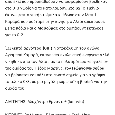
από εκεί που προσπαθούσαν να ισοφαρίσουν βρέθηκαν
στο 0-3 χωρίς να το καταλάβουν. Στο
62΄
ο Τικίνιο
έκανε φανταστική ντρίμπλα κι έδωσε στον Μαντί
Καμαρά που σούταρε στην κίνηση, ο Αλτάι απέκρουσε
με τα πόδια και ο
Μασούρας
στο ριμπάουντ εκτέλεσε
για το 0-2.
Έξι λεπτά αργότερα
(68΄)
η αποκάλυψη του αγώνα,
Αγκιμπού Καμαρά, έκανε νέα εκπληκτική ενέργεια αλλά
νικήθηκε από τον Αλτάι, με το πολυτιμότερο «εργαλείο»
της ομάδας του Πέδρο Μαρτίνς, τον
Γιώργο Μασούρα
,
να βρίσκεται και πάλι στο σωστό σημείο για να γράψει
το τελικό 0-3, σε μια μεγάλη ευρωπαϊκή βραδιά για την
ομάδα του.
ΔΙΑΙΤΗΤΗΣ: Αλεχάντρο Ερνάντεθ (Ισπανία)
ΚΙΤΡΙΝΕΣ: Βαλένσια – Ρέαμπτσιουκ, Σισέ, Μπα