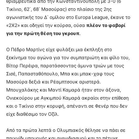
θριαμβευτικά από την Κωνσταντινούπολη με 3-0 (6΄
Τικίνιο, 62΄, 68΄ Μασούρας) στο πλαίσιο της 2ης
αγωνιστικής του Δ΄ ομίλου στο Europa League, έκανε το
«2Χ2» και οδηγεί την κούρσα, ούσα
πλέον το φαβορί
για την πρώτη θέση του γκρουπ
.
Ο Πέδρο Μαρτίνς είχε φυλάξει μια έκπληξη στο
ξεκίνημα του αγώνα για τον συμπατριώτη και φίλο του,
Βίτορ Περέιρα, παρατάσσοντας άμυνα τριών με τους
Σισέ, Παπασταθόπουλο, Μπα και μπακ-χαφ τους
Μασούρα δεξιά και Ρέαμπτσουκ αριστερά.
Μπουχαλάκης και Μαντί Καμαρά ήταν στον άξονα,
Ονιεκούρου με Αγκιμπού Καμαρά ακραίοι στην επίθεση
και ο Τικίνιο στην κορυφή, απέναντι σε Φενέρ που δεν
είχε διαθέσιμο τον Οζίλ.
Από τα πρώτα λεπτά ο Ολυμπιακός θέλησε να πάει σε
παιχνίδι υπομονής και αιφνιδιασμού και το πέτυχε