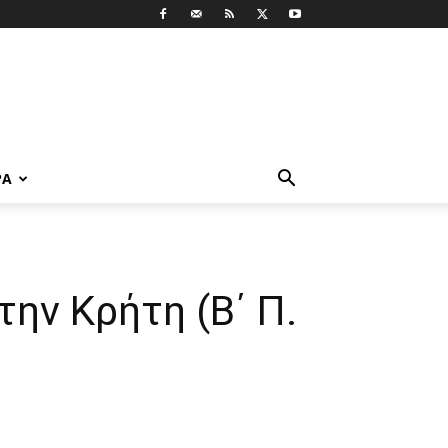
ΡΑ
ην Κρήτη (Β΄ Π.