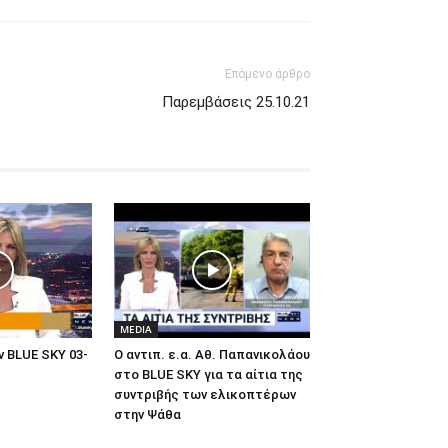
Επόμενο άρθρο
Παρεμβάσεις 25.10.21
MEDIA
 BLUE SKY 03-
Ο αντιπ. ε.α. Αθ. Παπανικολάου
στο BLUE SKY για τα αίτια της
συντριβής των ελικοπτέρων
στην Ψάθα