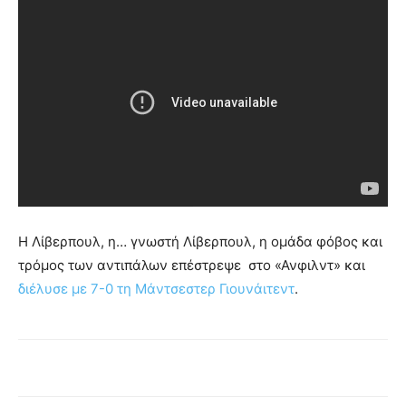
Η Λίβερπουλ, η… γνωστή Λίβερπουλ, η ομάδα φόβος και
τρόμος των αντιπάλων επέστρεψε στο «Ανφιλντ» και
διέλυσε με 7-0 τη Μάντσεστερ Γιουνάιτεντ
.