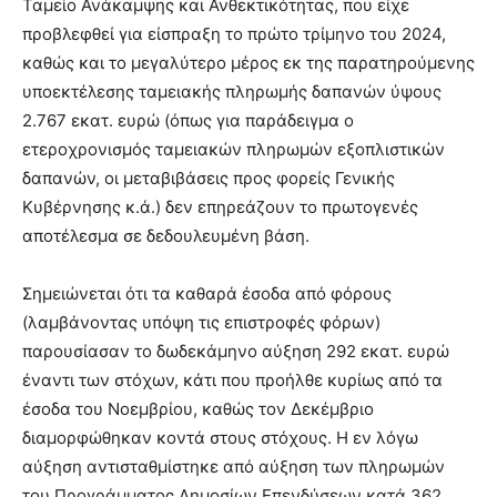
Ταμείο Ανάκαμψης και Ανθεκτικότητας, που είχε
προβλεφθεί για είσπραξη το πρώτο τρίμηνο του 2024,
καθώς και το μεγαλύτερο μέρος εκ της παρατηρούμενης
υποεκτέλεσης ταμειακής πληρωμής δαπανών ύψους
2.767 εκατ. ευρώ (όπως για παράδειγμα ο
ετεροχρονισμός ταμειακών πληρωμών εξοπλιστικών
δαπανών, οι μεταβιβάσεις προς φορείς Γενικής
Κυβέρνησης κ.ά.) δεν επηρεάζουν το πρωτογενές
αποτέλεσμα σε δεδουλευμένη βάση.
Σημειώνεται ότι τα καθαρά έσοδα από φόρους
(λαμβάνοντας υπόψη τις επιστροφές φόρων)
παρουσίασαν το δωδεκάμηνο αύξηση 292 εκατ. ευρώ
έναντι των στόχων, κάτι που προήλθε κυρίως από τα
έσοδα του Νοεμβρίου, καθώς τον Δεκέμβριο
διαμορφώθηκαν κοντά στους στόχους. Η εν λόγω
αύξηση αντισταθμίστηκε από αύξηση των πληρωμών
του Προγράμματος Δημοσίων Επενδύσεων κατά 362