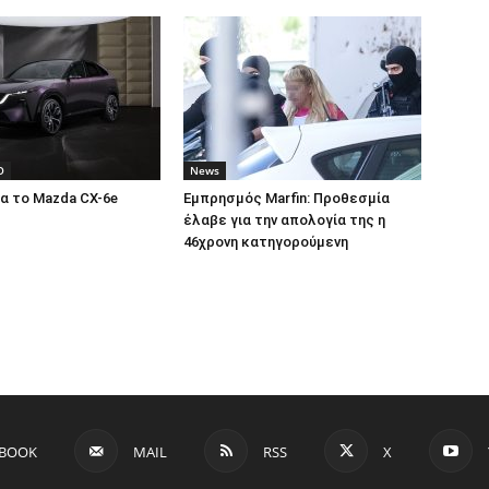
O
News
α το Mazda CX-6e
Εμπρησμός Marfin: Προθεσμία
έλαβε για την απολογία της η
46χρονη κατηγορούμενη
EBOOK
MAIL
RSS
X