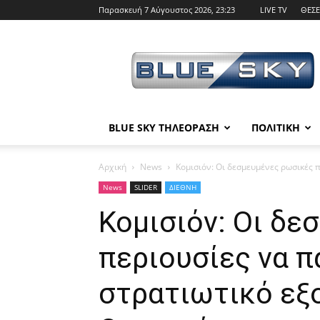
Παρασκευή 7 Αύγουστος 2026, 23:23
LIVE TV
ΘΕΣΕ
BLUE
SKY
BLUE SKY ΤΗΛΕΟΡΑΣΗ
ΠΟΛΙΤΙΚΗ
Αρχική
News
Κομισιόν: Οι δεσμευμένες ρωσικές 
News
SLIDER
ΔΙΕΘΝΗ
Κομισιόν: Οι δε
περιουσίες να π
στρατιωτικό εξ