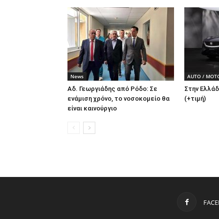
News
AUTO / MOT
Αδ. Γεωργιάδης από Ρόδο: Σε
Στην Ελλάδ
ενάμιση χρόνο, το νοσοκομείο θα
(+τιμή)
είναι καινούργιο
FAC