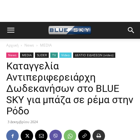
Αρχική
News
MEDIA
News
MEDIA
SLIDER
TV
Video
ΔΕΛΤΙΟ ΕΙΔΗΣΕΩΝ (video)
Καταγγελία
Αντιπεριφερειάρχη
Δωδεκανήσων στο BLUE
SKY για μπάζα σε ρέμα στην
Ρόδο
3 Δεκεμβρίου 2024