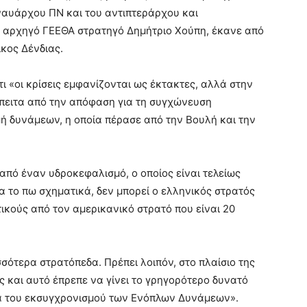
ναυάρχου ΠΝ και του αντιπτεράρχου και
 αρχηγό ΓΕΕΘΑ στρατηγό Δημήτριο Χούπη, έκανε από
ίκος Δένδιας.
ι «οι κρίσεις εμφανίζονται ως έκτακτες, αλλά στην
έπειτα από την απόφαση για τη συγχώνευση
ή δυνάμεων, η οποία πέρασε από την Βουλή και την
από έναν υδροκεφαλισμό, ο οποίος είναι τελείως
να το πω σχηματικά, δεν μπορεί ο ελληνικός στρατός
ικούς από τον αμερικανικό στρατό που είναι 20
σσότερα στρατόπεδα. Πρέπει λοιπόν, στο πλαίσιο της
 και αυτό έπρεπε να γίνει το γρηγορότερο δυνατό
α του εκσυγχρονισμού των Ενόπλων Δυνάμεων».