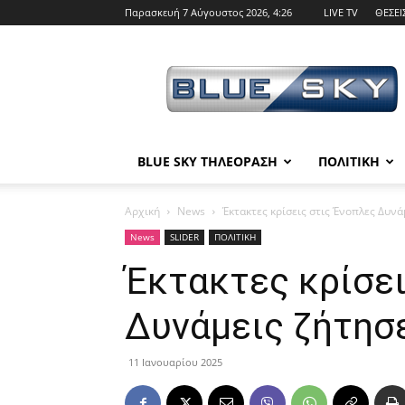
Παρασκευή 7 Αύγουστος 2026, 4:26
LIVE TV
ΘΕΣΕΙ
BLUE
SKY
BLUE SKY ΤΗΛΕΟΡΑΣΗ
ΠΟΛΙΤΙΚΗ
Αρχική
News
Έκτακτες κρίσεις στις Ένοπλες Δυνά
News
SLIDER
ΠΟΛΙΤΙΚΗ
Έκτακτες κρίσει
Δυνάμεις ζήτησε
11 Ιανουαρίου 2025