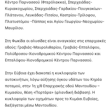
Κέντρο Παρνασσού (Φτερόλακκα), Σπερχειάδας-
Κυριακοχωρίου, Σπερχειάδας-Γαρδικίου-Πουγκακίων-
Πλάτανου, Λευκάδας-Πιτσίου, Καστρίου-Τρίλοφου,
Πλατυστόμου -Πάππας και Αγίου Γεωργίου-Νεοχωρίου-
Μαυρίλου.
Στη Φωκίδα οι αλυσίδες είναι αναγκαίες στις επαρχιακές
οδούς: Γραβιάς-Μαυρολιθαρίου, Γραβιάς-Επταλόφου,
Πολύδροσου-Χιονοδρομικού Κέντρου Παρνασσού και
Επταλόφου-Χιονοδρομικού Κέντρου Παρνασσού.
Στην Εύβοια έχει διακοπεί η κυκλοφορία των
αυτοκινήτων, λόγω αύξησης όγκου υδάτων του Κηρέα
ποταμού, στην 1η χ/θ Επαρχιακής οδού Μαντουδίου –
Κυμασίου, θέση «Πορτάρα» (ιρλανδική διάβαση). Η
κυκλοφορία των οχημάτων προς το Κυμάσι Ευβοίας,
διεξάγεται μέσω Μαντουδίου.