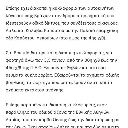
Επίσης έχει διακοπεί η κυκλοφορία των αυτοκινήτων
λόγω πτώσης βράχων στον δρόμο στην δημοτική οδό
(δευτερεύον οδικό δίκτυο), που συνδέει τους οικισμούς
Λάλα και Καλύβια Καρύστου με την Παλαιά επαρχιακή
οδό Καρύστου-Λεπούρων (στο ύψος της 4ης χ/θ).
Στη Βοιωτία διατηρείται η διακοπή κυκλοφορίας, για
φορτηγά άνω των 3,5 τόνων, από την 30η χ/θ έως την
45η χ/θ της Π.Ε.Ο. Ελευσίνας-Θηβών και στα δύο
ρεύματα κυκλοφορίας. Εξαιρούνται τα οχήματα οδικής
βοήθειας, τα φορτηγά που μεταφέρουν αλάτι και τα
οχήματα εκτάκτου ανάγκης.
Επίσης παραμέννει η διακοπή κυκλοφορίας, στον
παράλληλο του οδικού άξονα της Εθνικής Αθηνών
Λαμίας από τον κόμβο Οινόης έως την διασταύρωση με
την Λεωφ. Σχηματαρίου-Δηλεσίου και στα δύο ρεύματα