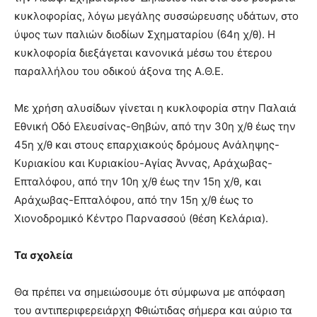
κυκλοφορίας, λόγω μεγάλης συσσώρευσης υδάτων, στο
ύψος των παλιών διοδίων Σχηματαρίου (64η χ/θ). Η
κυκλοφορία διεξάγεται κανονικά μέσω του έτερου
παραλλήλου του οδικού άξονα της Α.Θ.Ε.
Με χρήση αλυσίδων γίνεται η κυκλοφορία στην Παλαιά
Εθνική Οδό Ελευσίνας-Θηβών, από την 30η χ/θ έως την
45η χ/θ και στους επαρχιακούς δρόμους Ανάληψης-
Κυριακίου και Κυριακίου-Αγίας Άννας, Αράχωβας-
Επταλόφου, από την 10η χ/θ έως την 15η χ/θ, και
Αράχωβας-Επταλόφου, από την 15η χ/θ έως το
Χιονοδρομικό Κέντρο Παρνασσού (θέση Κελάρια).
Τα σχολεία
Θα πρέπει να σημειώσουμε ότι σύμφωνα με απόφαση
του αντιπεριφερειάρχη Φθιώτιδας σήμερα και αύριο τα