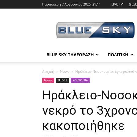
Παρασκευή 7 Αύγουστος 2026, 21:11
LIVE TV
ΘΕΣΕ
BLUE
SKY
BLUE SKY ΤΗΛΕΟΡΑΣΗ
ΠΟΛΙΤΙΚΗ
Αρχική
News
Ηράκλειο-Νοσοκομείο: Εγκεφαλικά 
News
SLIDER
ΚΟΙΝΩΝΙΑ
Ηράκλειο-Νοσοκ
νεκρό το 3χρονο
κακοποιήθηκε