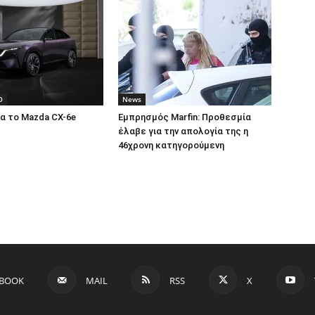
O
News
α το Mazda CX-6e
Εμπρησμός Marfin: Προθεσμία
έλαβε για την απολογία της η
46χρονη κατηγορούμενη
EBOOK
MAIL
RSS
X