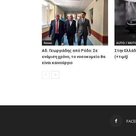
News
AUTO / MOT
Αδ. Γεωργιάδης από Ρόδο: Σε
Στην Ελλάδ
ενάμιση χρόνο, το νοσοκομείο θα
(+τιμή)
είναι καινούργιο
FAC