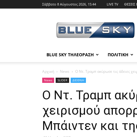
Σάββατο 8 Αύγουστος 2026, 15:44
LIVE TV
ΘΕΣΕΙΣ 
BLUE
SKY
BLUE SKY ΤΗΛΕΟΡΑΣΗ
ΠΟΛΙΤΙΚΗ
Αρχική
News
Ο Ντ. Τραμπ ακύρωσε τις άδειες χε
News
SLIDER
ΔΙΕΘΝΗ
Ο Ντ. Τραμπ ακύ
χειρισμού απορ
Μπάιντεν και τη