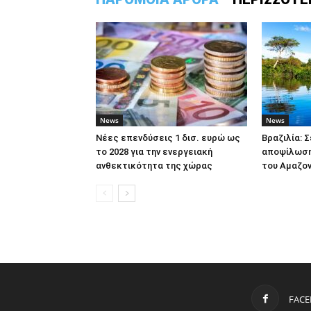
News
News
Νέες επενδύσεις 1 δισ. ευρώ ως
Βραζιλία: 
το 2028 για την ενεργειακή
αποψίλωση
ανθεκτικότητα της χώρας
του Αμαζον
FAC