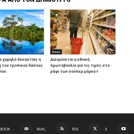
News
Σε χαμηλό δεκαετίας η
Διευρύνεται η εθνική
 του τροπικού δάσους
πρωτοβουλία για τις τιμές στο
ίου
ράφι των σούπερ μάρκετ
EBOOK
MAIL
RSS
X