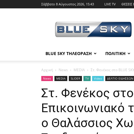
Σάββατο 8 Αύγουστος 2026, 15:43
LIVE TV
ΘΕΣΕΙΣ 
BLUE
SKY
BLUE SKY ΤΗΛΕΟΡΑΣΗ
ΠΟΛΙΤΙΚΗ
Αρχική
News
MEDIA
Στ. Φενέκος στο BLUE SKY
News
MEDIA
SLIDER
TV
Video
ΔΕΛΤΙΟ ΕΙΔΗΣΕΩΝ 
Στ. Φενέκος στο
Επικοινωνιακό 
ο Θαλάσσιος Χω